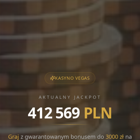
KASYNO VEGAS
AKTUALNY JACKPOT
412 580
PLN
Graj
z gwarantowanym bonusem do
3000 zł
na